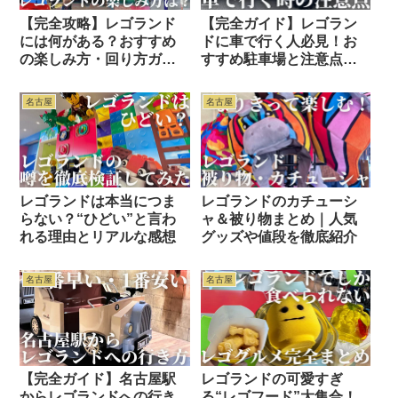
【完全攻略】レゴランド
【完全ガイド】レゴラン
には何がある？おすすめ
ドに車で行く人必見！お
の楽しみ方・回り方ガイ
すすめ駐車場と注意点ま
ド
とめ
名古屋
名古屋
レゴランドは本当につま
レゴランドのカチューシ
らない？“ひどい”と言わ
ャ＆被り物まとめ｜人気
れる理由とリアルな感想
グッズや値段を徹底紹介
名古屋
名古屋
【完全ガイド】名古屋駅
レゴランドの可愛すぎ
からレゴランドへの行き
る“レゴフード”大集合！