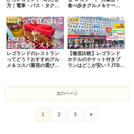
方｜電車・バス・タクシ
食べ歩きグルメ＆ケーキ
ー徹底比較
も紹介
名古屋
名古屋
レゴランドのレストラン
【徹底比較】レゴランド
ってどう？おすすめグル
ホテルのチケット付きプ
メ＆コスパ重視の選び方
ランはどこが安い？JTB・
ガイド
楽天トラベル・公式を比
較
次のページ
次
1
2
3
へ