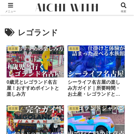
本サイトはプロモーションが含まれています
メニュー
検索
レゴランド
名古屋
名古屋
0歳児とレゴランド名古
シーライフ名古屋の楽し
屋！おすすめポイントと
み方ガイド｜所要時間・
楽しみ方
お土産・レゴランドとの
回り方も解説
名古屋
名古屋