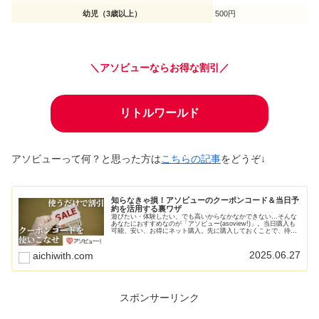
幼児（3歳以上）
500円
＼アソビューならお得な割引／
リトルワールド
アソビューって何？と思った方は
こちらの記事
をどうぞ↓
知らなきゃ損！アソビューのクーポンコード＆当日予
約を活用する裏ワザ
遊びたい・体験したい、でも高いからなかなかできない…そんな
あなたにおすすめなのが「アソビュー(asoview!)」。当日購入も
可能、安い、お得にネット購入。先に購入しておくことで、待ち
時間なし！もう列に並んで待つことはありません。
2025.06.27
aichiwith.com
スポンサーリンク