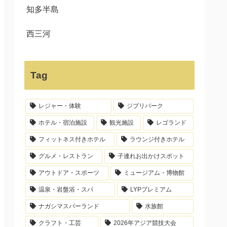
知多半島
西三河
Tag
レジャー・体験
ジブリパーク
ホテル・宿泊施設
観光施設
レゴランド
フィットネス付きホテル
ラウンジ付きホテル
グルメ・レストラン
子連れお出かけスポット
アウトドア・スポーツ
ミュージアム・博物館
温泉・岩盤浴・スパ
LYPプレミアム
ナガシマスパーランド
水族館
クラフト・工芸
2026年アジア競技大会