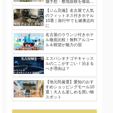
舗予想・敷地規模を徹底解
説
【ジム完備】名古屋で人気
のフィットネス付きホテル
10選｜旅行中でも健康志向
に
名古屋のラウンジ付きホテ
ル徹底比較！無料アルコー
ル＆眺望が魅力の宿
エスパシオナゴヤキャッス
ルのここがすごい！泊まる
べき理由は？
【地元民厳選】愛知のおす
すめショッピングモール10
選｜大人も楽しめる買い物
スポット