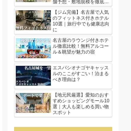
舗予想・敷地規模を徹底解
説
【ジム完備】名古屋で人気
のフィットネス付きホテル
10選｜旅行中でも健康志向
に
名古屋のラウンジ付きホテ
ル徹底比較！無料アルコー
ル＆眺望が魅力の宿
エスパシオナゴヤキャッス
ルのここがすごい！泊まる
べき理由は？
【地元民厳選】愛知のおす
すめショッピングモール10
選｜大人も楽しめる買い物
スポット