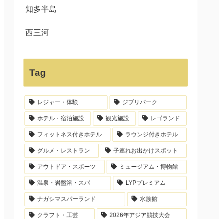
知多半島
西三河
Tag
レジャー・体験
ジブリパーク
ホテル・宿泊施設
観光施設
レゴランド
フィットネス付きホテル
ラウンジ付きホテル
グルメ・レストラン
子連れお出かけスポット
アウトドア・スポーツ
ミュージアム・博物館
温泉・岩盤浴・スパ
LYPプレミアム
ナガシマスパーランド
水族館
クラフト・工芸
2026年アジア競技大会