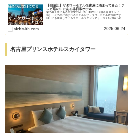
【宿泊記】ザタワーホテル名古屋に泊まってみた！テ
レビ塔の中にある非日常ホテル
栄の真ん中にある中部電力MIRAI TOWER（旧名古屋テレビ
塔）。その中に泊まれるホテルがザ・タワーホテル名古屋です。
SLHにも加盟しているスモールラグジュアリーホテルは極上のサ
ービスと感動する朝食、驚かされる仕掛けや工夫など思い出に残
るホテルでした。記念日・誕生日にぴったりです。
2025.06.24
aichiwith.com
名古屋プリンスホテルスカイタワー