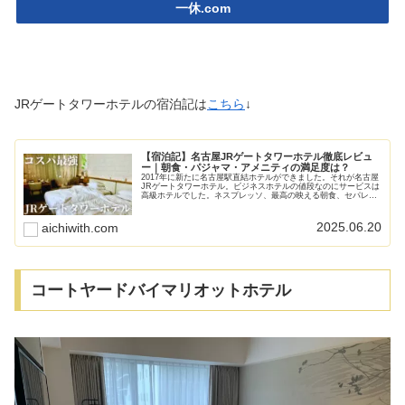
一休.com
JRゲートタワーホテルの宿泊記は
こちら
↓
【宿泊記】名古屋JRゲートタワーホテル徹底レビュ
ー｜朝食・パジャマ・アメニティの満足度は？
2017年に新たに名古屋駅直結ホテルができました。それが名古屋
JRゲートタワーホテル。ビジネスホテルの値段なのにサービスは
高級ホテルでした。ネスプレッソ、最高の映える朝食、セパレー
トのパジャマ、洗い場付き浴室など細かいサービス。宿泊記をブ
ログでまとめます。
2025.06.20
aichiwith.com
コートヤードバイマリオットホテル