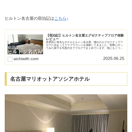
ヒルトン名古屋の宿泊記は
こちら
↓
【宿泊記】ヒルトン名古屋エグゼクティブフロア体験
レビュー
世界的に有名なホテルヒルトン名古屋。憧れのエグゼクティブフ
ロアに泊まってクラブラウンジを体験してきました。実際に行っ
てみた様子を写真付きでブログでまとめています。他にもくつろ
げる客室やアメニティ、宿泊者無料のフィットネスジム、プー
ル、サウナ、温泉も宿泊記で紹介。
2025.06.25
aichiwith.com
名古屋マリオットアソシアホテル