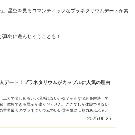
ね。星空を見るロマンティックなプラネタリウムデートが素
が真剣に遊んじゃうことも！
人デート！プラネタリウムがカップルに人気の理由
…二人で楽しめるいい場所はないかな？そんな悩みを解決して
館！体験できる展示が盛りだくさん。ここでしか体験できない
の世界最大のプラネタリウムでいい雰囲気に…魅力あふれる名
ートにおすすめな理由を5つ紹介！お得に行くための方法も紹介
2025.06.25