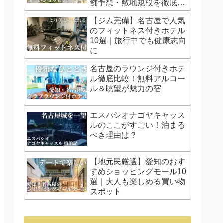
舗予想・敷地規模を徹底解
説
【ジム完備】名古屋で人気
のフィットネス付きホテル
10選｜旅行中でも健康志向
に
名古屋のラウンジ付きホテ
ル徹底比較！無料アルコー
ル＆眺望が魅力の宿
エスパシオナゴヤキャッス
ルのここがすごい！泊まる
べき理由は？
【地元民厳選】愛知のおす
すめショッピングモール10
選｜大人も楽しめる買い物
スポット