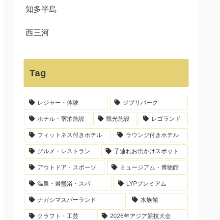
知多半島
西三河
Tag
レジャー・体験
ジブリパーク
ホテル・宿泊施設
観光施設
レゴランド
フィットネス付きホテル
ラウンジ付きホテル
グルメ・レストラン
子連れお出かけスポット
アウトドア・スポーツ
ミュージアム・博物館
温泉・岩盤浴・スパ
LYPプレミアム
ナガシマスパーランド
水族館
クラフト・工芸
2026年アジア競技大会