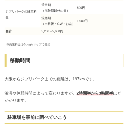
通常期
500円
（混雑期以外の日）
ジブリパークの駐車料
金
混雑期
1,000円
（土日祝・GW・お盆）
合計
5,200～5,600円
※高速料金はGoogleマップで算出
移動時間
大阪からジブリパークまでの距離は、197kmです。
渋滞や休憩時間によって変わりますが、
2時間半から3時間半
ほど
かかります。
駐車場を事前に調べていこう