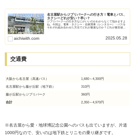
名古屋駅からジブリパークへの行き方！電車とバス、
タクシーどれが安い？早い？
ジブリパークへの行き方なにがいいのかわからなくて悩みますよ
ね。今回は、電車・タクシー・自家用車（レンタカー）・バスを
それぞれ組み合わせた方法でどれが最速なのか？どれが最安値な
のか？を徹底比較しました。あなたに1番合っているアクセスを
見つけてください。
2025.05.28
aichiwith.com
交通費
大阪から名古屋（高速バス）
1,680～4,300円
名古屋駅から藤が丘駅（地下鉄）
310円
藤が丘駅からジブリパーク
360円
合計
2,350～4,970円
※名古屋から愛・地球博記念公園へのバスも出ていますが、片道
1000円なので、安いのは地下鉄とリニモの乗り継ぎです。