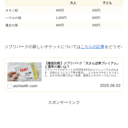
大人
子ども
オキノ邸
400円
200円
ハウルの城
1,000円
500円
魔女の家
400円
200円
ジブリパークの新しいチケットについては
こちらの記事
をどうぞ↓
【徹底比較】ジブリパーク「大さんぽ券プレミアム」
と通常の違いは？
ジブリパークのチケットが2025年4月分からリニューアルされま
す。以前のようにエリア券が復活し、よりわかりやすくなりまし
た。おすすめの選び方は？改悪、最悪などネガティブないけんも
ありますが、実際どうなの？全部まとめて解説します。
2025.06.02
aichiwith.com
スポンサーリンク