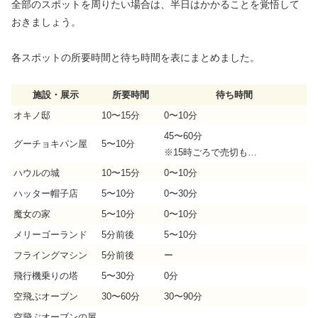
全部のスポットを周りたい場合は、半日はかかることを覚悟して
おきましょう。
各スポットの所要時間と待ち時間を表にまとめました。
施設・展示
所要時間
待ち時間
オキノ邸
10〜15分
0〜10分
45〜60分
グーチョキパン屋
5〜10分
※15時ごろで売切も…
ハウルの城
10〜15分
0〜10分
ハッター帽子店
5〜10分
0〜30分
魔女の家
5〜10分
0〜10分
メリーゴーランド
5分前後
5〜10分
フライングマシン
5分前後
ー
飛行機乗りの塔
5〜30分
0分
空飛ぶオーブン
30〜60分
30〜90分
空飛ぶオーブンの屋